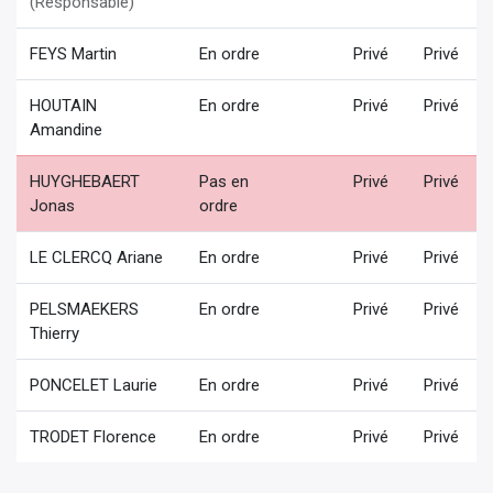
(Responsable)
FEYS Martin
En ordre
Privé
Privé
HOUTAIN
En ordre
Privé
Privé
Amandine
HUYGHEBAERT
Pas en
Privé
Privé
Jonas
ordre
LE CLERCQ Ariane
En ordre
Privé
Privé
PELSMAEKERS
En ordre
Privé
Privé
Thierry
PONCELET Laurie
En ordre
Privé
Privé
TRODET Florence
En ordre
Privé
Privé