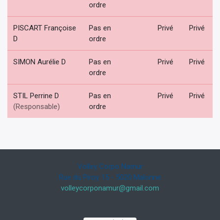
ordre
PISCART Françoise
Pas en
Privé
Privé
D
ordre
SIMON Aurélie D
Pas en
Privé
Privé
ordre
STIL Perrine D
Pas en
Privé
Privé
(Responsable)
ordre
Volley Corpo Namur
Rue du Piroy 15 - 5020 Malonne
volleycorponamur@gmail.com