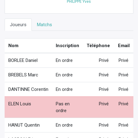
PHILIPPE Yves
Joueurs
Matchs
Nom
Inscription
Téléphone
Email
BORLEE Daniel
En ordre
Privé
Privé
BREBELS Marc
En ordre
Privé
Privé
DANTINNE Corentin
En ordre
Privé
Privé
ELEN Louis
Pas en
Privé
Privé
ordre
HANUT Quentin
En ordre
Privé
Privé