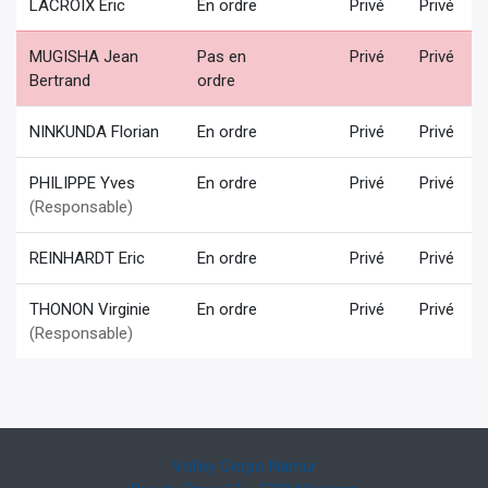
LACROIX Eric
En ordre
Privé
Privé
MUGISHA Jean
Pas en
Privé
Privé
Bertrand
ordre
NINKUNDA Florian
En ordre
Privé
Privé
PHILIPPE Yves
En ordre
Privé
Privé
(Responsable)
REINHARDT Eric
En ordre
Privé
Privé
THONON Virginie
En ordre
Privé
Privé
(Responsable)
Volley Corpo Namur